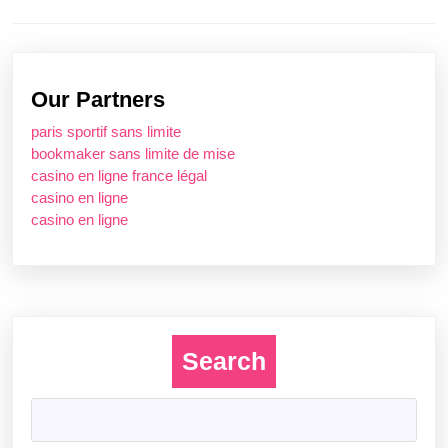
navigation
Previous
Next
post:
post:
Our Partners
paris sportif sans limite
bookmaker sans limite de mise
casino en ligne france légal
casino en ligne
casino en ligne
Search