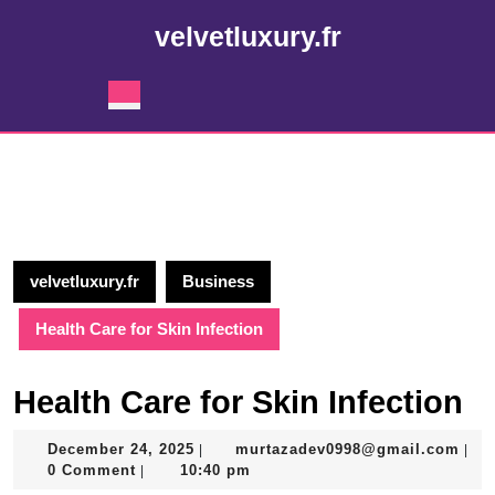
Skip
velvetluxury.fr
to
content
Skip
Open
to
Button
content
velvetluxury.fr
Business
Health Care for Skin Infection
Health Care for Skin Infection
December
mur
December 24, 2025
murtazadev0998@gmail.com
|
|
24,
0 Comment
10:40 pm
|
2025